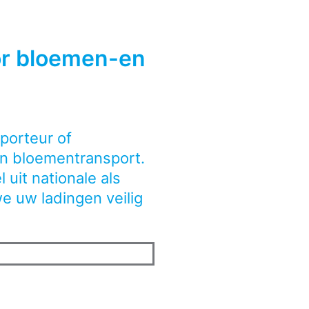
or bloemen-en
porteur of
 in bloementransport.
uit nationale als
e uw ladingen veilig