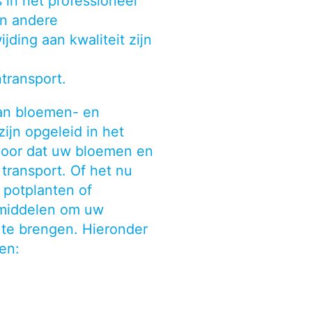
s in het professioneel
en andere
jding aan kwaliteit zijn
transport.
an bloemen- en
ijn opgeleid in het
voor dat uw
bloemen en
 transport. Of het nu
 potplanten of
middelen om uw
 te brengen.
Hieronder
en: