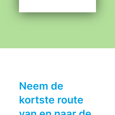
Neem de
kortste route
van en naar de