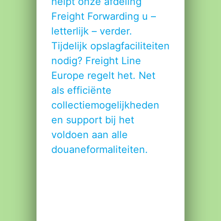
helpt onze afdeling
Freight Forwarding
u –
letterlijk – verder.
Tijdelijk opslagfaciliteiten
nodig? Freight Line
Europe regelt het. Net
als efficiënte
collectiemogelijkheden
en support bij het
voldoen aan alle
douaneformaliteiten.