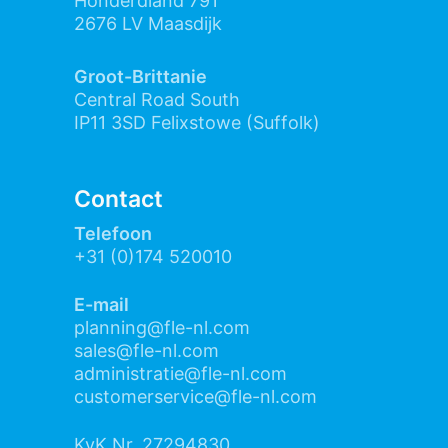
Honderdland 791
2676 LV Maasdijk
Groot-Brittanie
Central Road South
IP11 3SD Felixstowe (Suffolk)
Contact
Telefoon
+31 (0)174 520010
E-mail
planning@fle-nl.com
sales@fle-nl.com
administratie@fle-nl.c
om
customerservice@fle-nl.com
KvK Nr. 27294830